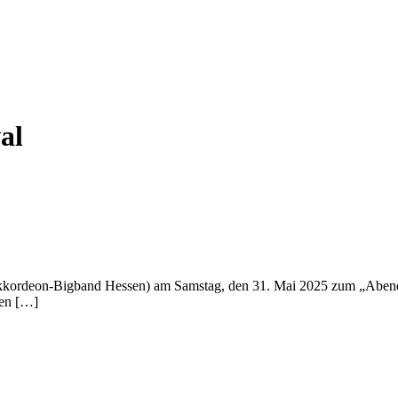
art
News
Orchester
Ensembles & Solisten
Verein
al
kkordeon-Bigband Hessen) am Samstag, den 31. Mai 2025 zum „Abend 
den […]
.V.