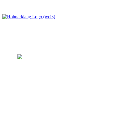
1. Trossinger Mundharmonika-Verein Orchester Hohnerklang 1932 e
Eugen-Bolz-Straße 2
78647 Trossingen
Telefon:
+49 170 4490273
E-Mail: