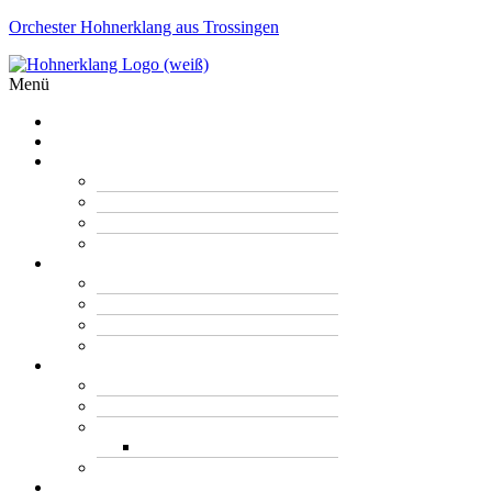
Orchester Hohnerklang aus Trossingen
Menü
Start
News
Orchester
Orchester Hohnerklang
All Stars
Jugendorchester
Schülerorchester
Ensembles & Solisten
Harmonicamento
Harmonication
The Aeromonics
Solisten
Verein
Jugendarbeit
Unterricht
Stadtmeisterschaft
Wettbewerb 2026
Geschichte
Termine